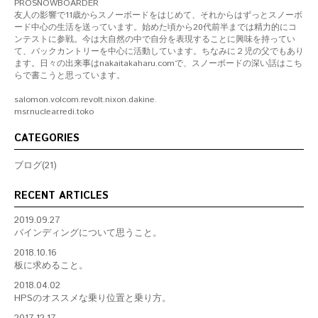
PROSNOWBOARDER
友人の影響で11歳からスノーボードをはじめて、それからはずっとスノーボ
ード中心の生活を送っています。始めた頃から20代前半までは精力的にコ
ンテストに参戦。今は大自然の中で自分を表現することに興味を持ってい
て、バックカントリーを中心に活動しています。ちなみに２児の父でもあり
ます。日々の出来事はnakaitakaharu.comで、スノーボードの深い話はこち
らで書こうと思っています。
salomon.volcom.revolt.nixon.dakine.
msr.nuclear.redi.toko
CATEGORIES
ブログ(21)
RECENT ARTICLES
2019.09.27
バインディングについて思うこと。
2018.10.16
板に求めること。
2018.04.02
HPSのオススメな乗り位置と乗り方。