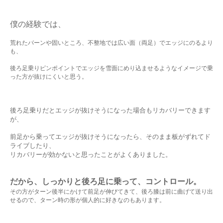
僕の経験では、
荒れたバーンや固いところ、不整地では広い面（両足）でエッジにのるより
も、
後ろ足乗りピンポイントでエッジを雪面にめり込ませるようなイメージで乗
った方が抜けにくいと思う。
後ろ足乗りだとエッジが抜けそうになった場合もリカバリーで
きます
が、
前足から乗ってエッジが抜けそうになったら、そのまま板がずれてド
ライブしたり、
リカバリーが効かないと思
ったことがよくありました。
だから、しっかりと後ろ足に乗って、コントロール。
その方がターン後半にかけて前足が伸びてきて、後ろ膝は前に曲げて送り出
せるので、ターン時の形が個人的に好きなのもあります。