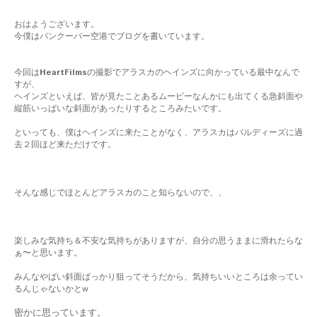
おはようございます。
今僕はバンクーバー空港でブログを書いています。
今回は
HeartFilms
の撮影でアラスカのヘインズに向かっている最中なんで
すが、
ヘインズといえば、皆が見たことあるムービーなんかにも出てくる急斜面や
縦筋いっぱいな斜面があったりするところみたいです。
といっても、僕はヘインズに来たことがなく、アラスカはバルディーズに過
去２回ほど来ただけです。
そんな感じでほとんどアラスカのこと知らないので、、
楽しみな気持ち＆不安な気持ちがありますが、自分の思うままに滑れたらな
ぁ〜と思います。
みんなやばい斜面ばっかり狙ってそうだから、気持ちいいところは余ってい
るんじゃないかとw
密かに思っています。