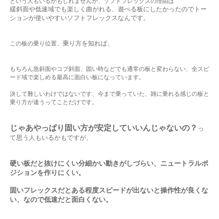
という人もいるかもしれませんが、ソフトフレックスの理由は
緩斜面や低速域でも楽しく曲がれる、遊べる板にしたかったのでトー
ションが使いやすいソフトフレックスなんです。
乗り方を知れば、
この板の乗り位置、
もちろん急斜面やコブ斜面、固い時などでも通常の板と変わらない、全スピ
ード域で楽しめる最高に面白い板になっています。
決して難しいわけではないです、今まで乗っていた、雑に乗れる感じの板と
乗り方が違うってことだけです。
じゃあやっぱり固い方が安定していいんじゃないの？
っ
て思う人もいるかもですが、
硬い板だと抜けにくい分細かい動きがしづらい、ニュートラルポ
ジションを作りにくい。
固いフレックスだとある程度スピードが出ないと操作性が良くな
い、なので低速だと面白くない。